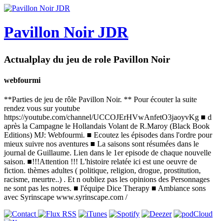
Pavillon Noir JDR
Actualplay du jeu de role Pavillon Noir
webfourmi
**Parties de jeu de rôle Pavillon Noir. ** Pour écouter la suite
rendez vous sur youtube
https://youtube.com/channel/UCCOJErHVwAnfetO3jaoyvKg ■ d
après la Campagne le Hollandais Volant de R.Maroy (Black Book
Editions) MJ: Webfourmi. ■ Ecoutez les épisodes dans l'ordre pour
mieux suivre nos aventures ■ La saisons sont résumées dans le
journal de Guillaume. Lien dans le 1er episode de chaque nouvelle
saison. ■!!!Attention !!! L'histoire relatée ici est une oeuvre de
fiction. thèmes adultes ( politique, religion, drogue, prostitution,
racisme, meurtre..) . Et n oubliez pas les opinions des Personnages
ne sont pas les notres. ■ l'équipe Dice Therapy ■ Ambiance sons
avec Syrinscape www.syrinscape.com /