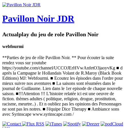
Pavillon Noir JDR
Actualplay du jeu de role Pavillon Noir
webfourmi
**Parties de jeu de rôle Pavillon Noir. ** Pour écouter la suite
rendez vous sur youtube
https://youtube.com/channel/UCCOJErHVwAnfetO3jaoyvKg ■ d
après la Campagne le Hollandais Volant de R.Maroy (Black Book
Editions) MJ: Webfourmi. ■ Ecoutez les épisodes dans l'ordre pour
mieux suivre nos aventures ■ La saisons sont résumées dans le
journal de Guillaume. Lien dans le 1er episode de chaque nouvelle
saison. ■!!!Attention !!! L'histoire relatée ici est une oeuvre de
fiction. thèmes adultes ( politique, religion, drogue, prostitution,
racisme, meurtre..) . Et n oubliez pas les opinions des Personnages
ne sont pas les notres. ■ l'équipe Dice Therapy ■ Ambiance sons
avec Syrinscape www.syrinscape.com /