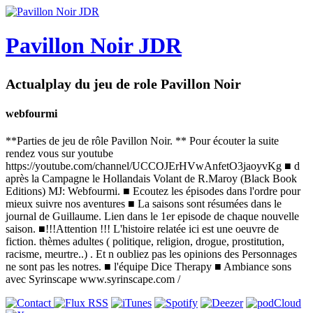
Pavillon Noir JDR
Actualplay du jeu de role Pavillon Noir
webfourmi
**Parties de jeu de rôle Pavillon Noir. ** Pour écouter la suite
rendez vous sur youtube
https://youtube.com/channel/UCCOJErHVwAnfetO3jaoyvKg ■ d
après la Campagne le Hollandais Volant de R.Maroy (Black Book
Editions) MJ: Webfourmi. ■ Ecoutez les épisodes dans l'ordre pour
mieux suivre nos aventures ■ La saisons sont résumées dans le
journal de Guillaume. Lien dans le 1er episode de chaque nouvelle
saison. ■!!!Attention !!! L'histoire relatée ici est une oeuvre de
fiction. thèmes adultes ( politique, religion, drogue, prostitution,
racisme, meurtre..) . Et n oubliez pas les opinions des Personnages
ne sont pas les notres. ■ l'équipe Dice Therapy ■ Ambiance sons
avec Syrinscape www.syrinscape.com /