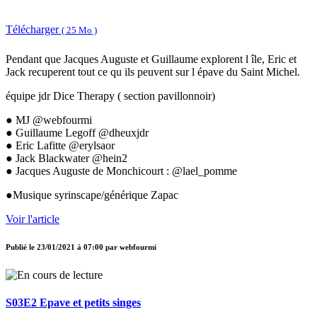
Télécharger
( 25 Mo )
Pendant que Jacques Auguste et Guillaume explorent l île, Eric et
Jack recuperent tout ce qu ils peuvent sur l épave du Saint Michel.
équipe jdr Dice Therapy ( section pavillonnoir)
● MJ @webfourmi
● Guillaume Legoff @dheuxjdr
● Eric Lafitte @erylsaor
● Jack Blackwater @hein2
● Jacques Auguste de Monchicourt : @lael_pomme
●Musique syrinscape/générique Zapac
Voir l'article
Publié le
23/01/2021 à 07:00
par
webfourmi
S03E2 Epave et petits singes