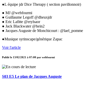
●L équipe jdr Dice Therapy ( section pavillonnoir)
● MJ @webfourmi
● Guillaume Legoff @dheuxjdr
● Eric Lafitte @erylsaor
● Jack Blackwater @hein2
● Jacques Auguste de Monchicourt : @lael_pomme
●Musique syrinscape/générique Zapac
Voir l'article
Publié le
13/02/2021 à 07:00
par
webfourmi
S03 E5 Le plan de Jacques Auguste