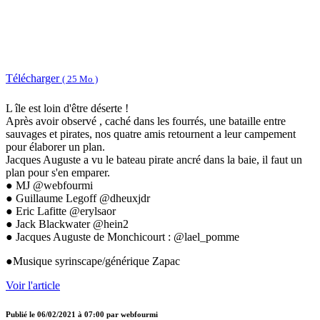
Télécharger
( 25 Mo )
L île est loin d'être déserte !
Après avoir observé , caché dans les fourrés, une bataille entre
sauvages et pirates, nos quatre amis retournent a leur campement
pour élaborer un plan.
Jacques Auguste a vu le bateau pirate ancré dans la baie, il faut un
plan pour s'en emparer.
● MJ @webfourmi
● Guillaume Legoff @dheuxjdr
● Eric Lafitte @erylsaor
● Jack Blackwater @hein2
● Jacques Auguste de Monchicourt : @lael_pomme
●Musique syrinscape/générique Zapac
Voir l'article
Publié le
06/02/2021 à 07:00
par
webfourmi