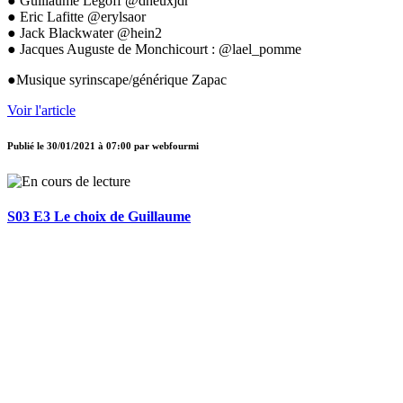
● Guillaume Legoff @dheuxjdr
● Eric Lafitte @erylsaor
● Jack Blackwater @hein2
● Jacques Auguste de Monchicourt : @lael_pomme
●Musique syrinscape/générique Zapac
Voir l'article
Publié le
30/01/2021 à 07:00
par
webfourmi
S03 E3 Le choix de Guillaume