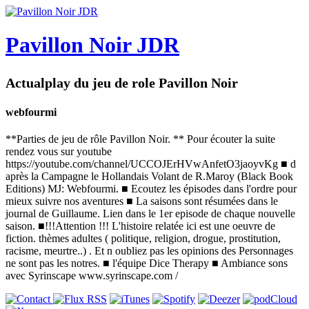
Pavillon Noir JDR
Actualplay du jeu de role Pavillon Noir
webfourmi
**Parties de jeu de rôle Pavillon Noir. ** Pour écouter la suite
rendez vous sur youtube
https://youtube.com/channel/UCCOJErHVwAnfetO3jaoyvKg ■ d
après la Campagne le Hollandais Volant de R.Maroy (Black Book
Editions) MJ: Webfourmi. ■ Ecoutez les épisodes dans l'ordre pour
mieux suivre nos aventures ■ La saisons sont résumées dans le
journal de Guillaume. Lien dans le 1er episode de chaque nouvelle
saison. ■!!!Attention !!! L'histoire relatée ici est une oeuvre de
fiction. thèmes adultes ( politique, religion, drogue, prostitution,
racisme, meurtre..) . Et n oubliez pas les opinions des Personnages
ne sont pas les notres. ■ l'équipe Dice Therapy ■ Ambiance sons
avec Syrinscape www.syrinscape.com /