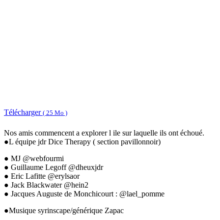
Télécharger
( 25 Mo )
Nos amis commencent a explorer l ile sur laquelle ils ont échoué.
●L équipe jdr Dice Therapy ( section pavillonnoir)
● MJ @webfourmi
● Guillaume Legoff @dheuxjdr
● Eric Lafitte @erylsaor
● Jack Blackwater @hein2
● Jacques Auguste de Monchicourt : @lael_pomme
●Musique syrinscape/générique Zapac