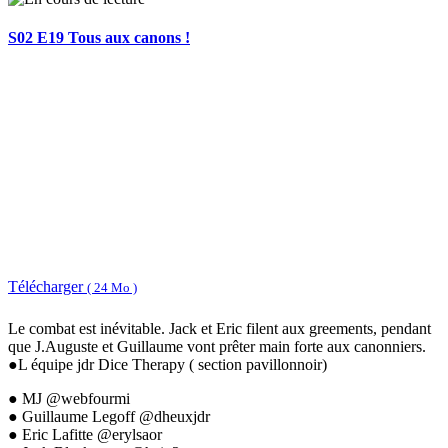
S02 E19 Tous aux canons !
Télécharger
( 24 Mo )
Le combat est inévitable. Jack et Eric filent aux greements, pendant
que J.Auguste et Guillaume vont prêter main forte aux canonniers.
●L équipe jdr Dice Therapy ( section pavillonnoir)
● MJ @webfourmi
● Guillaume Legoff @dheuxjdr
● Eric Lafitte @erylsaor