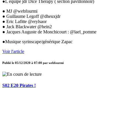
●L équipe jdr Dice Therapy ( section pavillonnoir)
● MJ @webfourmi
● Guillaume Legoff @dheuxjdr
● Eric Lafitte @erylsaor
● Jack Blackwater @hein2
● Jacques Auguste de Monchicourt : @lael_pomme
●Musique syrinscape/générique Zapac
Voir l'article
Publié le
05/12/2020 à 07:00
par
webfourmi
S02 E20 Pirates !