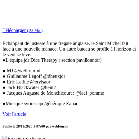
Télécharger
( 23 Mo )
Echappant de justesse à une fregate anglaise, le Saint Michel fait
face à une nouvelle menace. Un autre bateau se profile à l horizon et
le vent se lève.
●L équipe jdr Dice Therapy ( section pavillonnoir)
● MJ @webfourmi
● Guillaume Legoff @dheuxjdr
● Eric Lafitte @erylsaor
● Jack Blackwater @hein2
● Jacques Auguste de Monchicourt : @lael_pomme
●Musique syrinscape/générique Zapac
Voir l'article
Publié le
28/11/2020 à 07:00
par
webfourmi