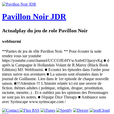
Pavillon Noir JDR
Actualplay du jeu de role Pavillon Noir
webfourmi
**Parties de jeu de rôle Pavillon Noir. ** Pour écouter la suite
rendez vous sur youtube
https://youtube.com/channel/UCCOJErHVwAnfetO3jaoyvKg ■ d
après la Campagne le Hollandais Volant de R.Maroy (Black Book
Editions) MJ: Webfourmi. ■ Ecoutez les épisodes dans l'ordre pour
mieux suivre nos aventures ■ La saisons sont résumées dans le
journal de Guillaume. Lien dans le 1er episode de chaque nouvelle
saison. ■!!!Attention !!! L'histoire relatée ici est une oeuvre de
fiction. thèmes adultes ( politique, religion, drogue, prostitution,
racisme, meurtre..) . Et n oubliez pas les opinions des Personnages
ne sont pas les notres. ■ l'équipe Dice Therapy ■ Ambiance sons
avec Syrinscape www.syrinscape.com /