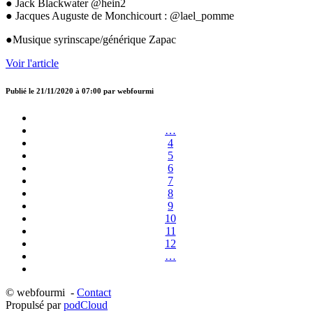
● Jack Blackwater @hein2
● Jacques Auguste de Monchicourt : @lael_pomme
●Musique syrinscape/générique Zapac
Voir l'article
Publié le
21/11/2020 à 07:00
par
webfourmi
…
4
5
6
7
8
9
10
11
12
…
© webfourmi -
Contact
Propulsé par
podCloud